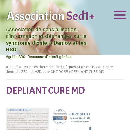
Association de sensibilisation,
d'information et d'échanges sur le
syndrome d'Ehlers Danlos et les
HSD
Agréée ARS - Reconnue d'intérêt général
Accueil
»
Les cures thermales spécifiques SEDh et HSD
»
La cure
thermale SEDh et HSD au MONT DORE
»
DEPLIANT CURE MD
DEPLIANT CURE MD