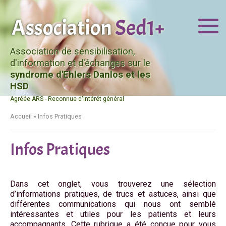
Association de sensibilisation,
d'information et d'échanges sur le
syndrome d'Ehlers Danlos et les
HSD
Agréée ARS - Reconnue d'intérêt général
Accueil
»
Infos Pratiques
Infos Pratiques
Dans cet onglet, vous trouverez une sélection
d’informations pratiques, de trucs et astuces, ainsi que
différentes communications qui nous ont semblé
intéressantes et utiles pour les patients et leurs
accompagnants. Cette rubrique a été conçue pour vous