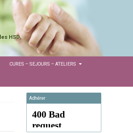
 les HSD
CURES – SEJOURS – ATELIERS
Adhérer