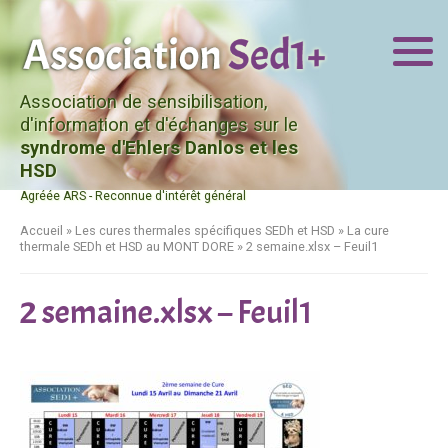
Association de sensibilisation,
d'information et d'échanges sur le
syndrome d'Ehlers Danlos et les
HSD
Agréée ARS - Reconnue d'intérêt général
Accueil
»
Les cures thermales spécifiques SEDh et HSD
»
La cure
thermale SEDh et HSD au MONT DORE
»
2 semaine.xlsx – Feuil1
2 semaine.xlsx – Feuil1