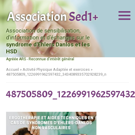
Association de sensibilisation,
d'information et d'échanges sur le
syndrome d'Ehlers Danlos et les
HSD
Agréée ARS - Reconnue d'intérêt général
Accueil
»
Activité Physique Adaptée et exercices
»
487505809_1226991962597432_3434089335702928239_n
487505809_122699196259743