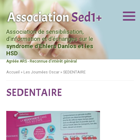
Association de sensibilisation,
d'information et d'échanges sur le
syndrome d'Ehlers Danlos et les
HSD
Agréée ARS - Reconnue d'intérêt général
Accueil
»
Les Journées Oscar
»
SEDENTAIRE
SEDENTAIRE