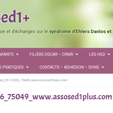
tion et d'échanges sur le
syndrome d'Ehlers Danlos et
ENFANTS
FILIÈRE OSCAR – CRMR
LES HSD
S PRATIQUES
CONTACTS – ADHESION – DONS
cran_29-1-2026_75049_www.assosed1plus.com
026_75049_www.assosed1plus.com