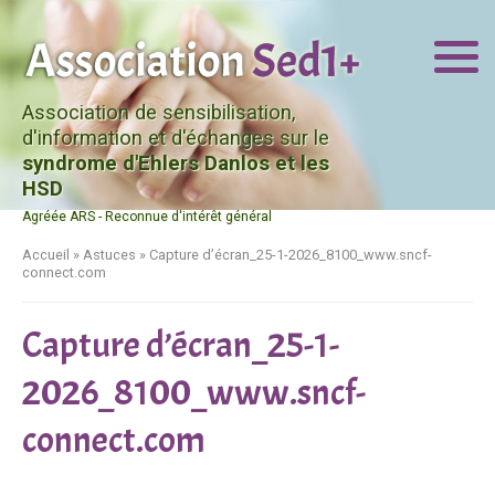
Association de sensibilisation,
d'information et d'échanges sur le
syndrome d'Ehlers Danlos et les
HSD
Agréée ARS - Reconnue d'intérêt général
Accueil
»
Astuces
»
Capture d’écran_25-1-2026_8100_www.sncf-
connect.com
Capture d’écran_25-1-
2026_8100_www.sncf-
connect.com