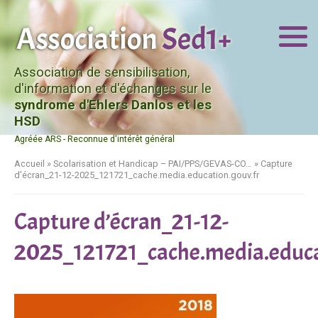
Association de sensibilisation,
d'information et d'échanges sur le
syndrome d'Ehlers Danlos et les
HSD
Agréée ARS - Reconnue d'intérêt général
Accueil
»
Scolarisation et Handicap – PAI/PPS/GEVAS-CO…
»
Capture
d’écran_21-12-2025_121721_cache.media.education.gouv.fr
Capture d’écran_21-12-
2025_121721_cache.media.educa