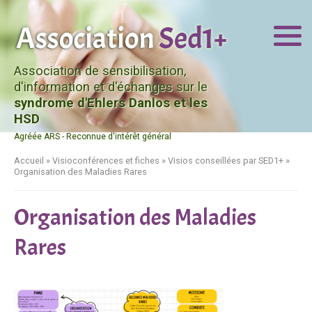
Association de sensibilisation,
d'information et d'échanges sur le
syndrome d'Ehlers Danlos et les
HSD
Agréée ARS - Reconnue d'intérêt général
Accueil
»
Visioconférences et fiches
»
Visios conseillées par SED1+
»
Organisation des Maladies Rares
Organisation des Maladies
Rares