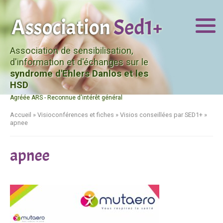
Association de sensibilisation,
d'information et d'échanges sur le
syndrome d'Ehlers Danlos et les
HSD
Agréée ARS - Reconnue d'intérêt général
Accueil
»
Visioconférences et fiches
»
Visios conseillées par SED1+
»
apnee
apnee