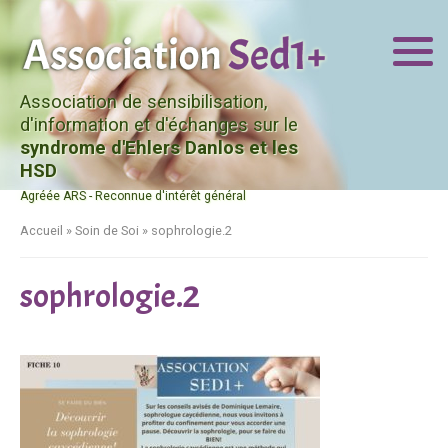
Association de sensibilisation,
d'information et d'échanges sur le
syndrome d'Ehlers Danlos et les
HSD
Agréée ARS - Reconnue d'intérêt général
Accueil
»
Soin de Soi
»
sophrologie.2
sophrologie.2