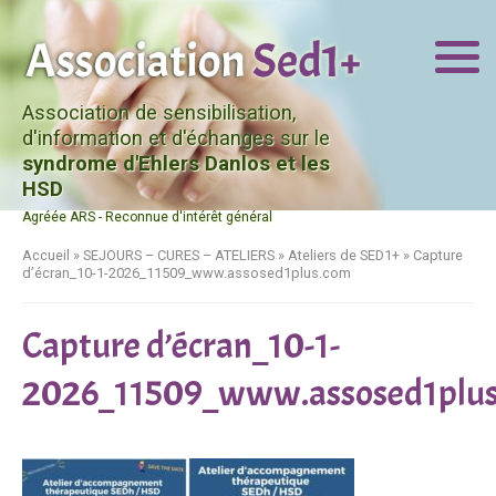
Association de sensibilisation,
d'information et d'échanges sur le
syndrome d'Ehlers Danlos et les
HSD
Agréée ARS - Reconnue d'intérêt général
Accueil
»
SEJOURS – CURES – ATELIERS
»
Ateliers de SED1+
»
Capture
d’écran_10-1-2026_11509_www.assosed1plus.com
Capture d’écran_10-1-
2026_11509_www.assosed1plu