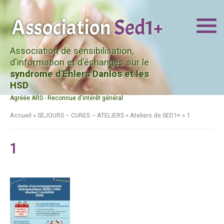
Association de sensibilisation,
d'information et d'échanges sur le
syndrome d'Ehlers Danlos et les
HSD
Agréée ARS - Reconnue d'intérêt général
Accueil
»
SEJOURS – CURES – ATELIERS
»
Ateliers de SED1+
»
1
1