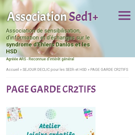
Association de sensibilisation,
d'information et d'échanges sur le
syndrome d'Ehlers Danlos et les
HSD
Agréée ARS - Reconnue d'intérêt général
Accueil
»
SEJOUR DECLIC pour les SEDh et HSD
»
PAGE GARDE CR2TIFS
PAGE GARDE CR2TIFS