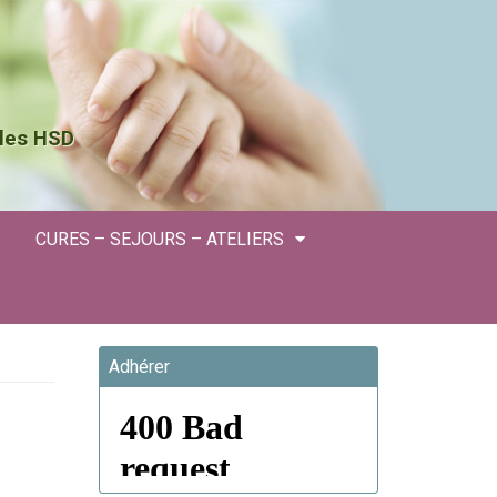
 les HSD
CURES – SEJOURS – ATELIERS
Adhérer