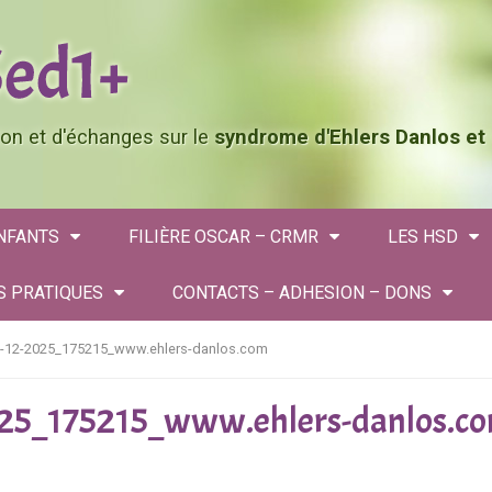
tion et d'échanges sur le
syndrome d'Ehlers Danlos et
ENFANTS
FILIÈRE OSCAR – CRMR
LES HSD
S PRATIQUES
CONTACTS – ADHESION – DONS
5-12-2025_175215_www.ehlers-danlos.com
025_175215_www.ehlers-danlos.c