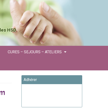
 les HSD
CURES – SEJOURS – ATELIERS
Adhérer
om