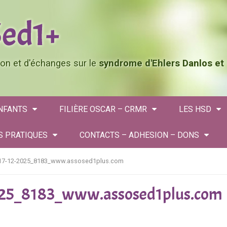
tion et d'échanges sur le
syndrome d'Ehlers Danlos et
ENFANTS
FILIÈRE OSCAR – CRMR
LES HSD
S PRATIQUES
CONTACTS – ADHESION – DONS
_17-12-2025_8183_www.assosed1plus.com
2025_8183_www.assosed1plus.com