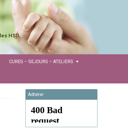
 les HSD
CURES – SEJOURS – ATELIERS
Adhérer