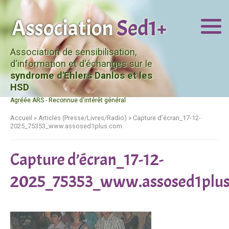
Association de sensibilisation,
d'information et d'échanges sur le
syndrome d'Ehlers Danlos et les
HSD
Agréée ARS - Reconnue d'intérêt général
Accueil
»
Articles (Presse/Livres/Radio)
»
Capture d’écran_17-12-
2025_75353_www.assosed1plus.com
Capture d’écran_17-12-
2025_75353_www.assosed1plu