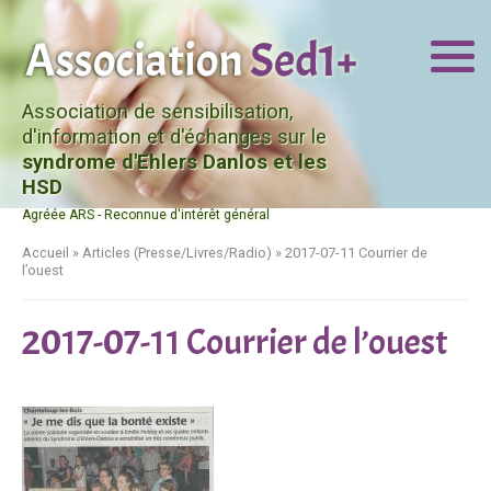
Association de sensibilisation,
d'information et d'échanges sur le
syndrome d'Ehlers Danlos et les
HSD
Agréée ARS - Reconnue d'intérêt général
Accueil
»
Articles (Presse/Livres/Radio)
»
2017-07-11 Courrier de
l’ouest
2017-07-11 Courrier de l’ouest