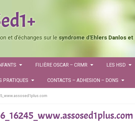
tion et d'échanges sur le
syndrome d'Ehlers Danlos et
ENFANTS
FILIÈRE OSCAR – CRMR
LES HSD
S PRATIQUES
CONTACTS – ADHESION – DONS
245_www.assosed1plus.com
026_16245_www.assosed1plus.com