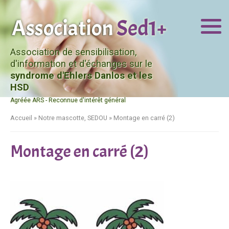
Association de sensibilisation,
d'information et d'échanges sur le
syndrome d'Ehlers Danlos et les
HSD
Agréée ARS - Reconnue d'intérêt général
Accueil
»
Notre mascotte, SEDOU
»
Montage en carré (2)
Montage en carré (2)