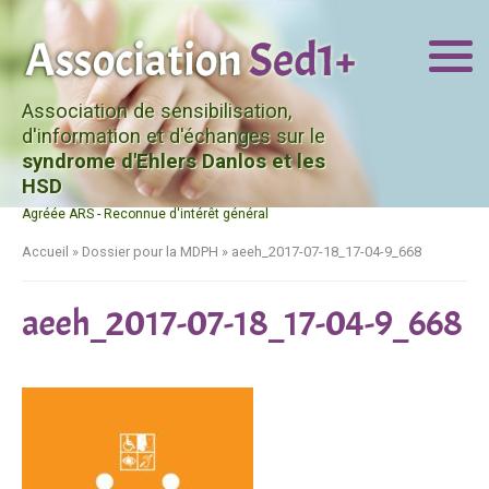
Association de sensibilisation,
d'information et d'échanges sur le
syndrome d'Ehlers Danlos et les
HSD
Agréée ARS - Reconnue d'intérêt général
Accueil
»
Dossier pour la MDPH
»
aeeh_2017-07-18_17-04-9_668
aeeh_2017-07-18_17-04-9_668