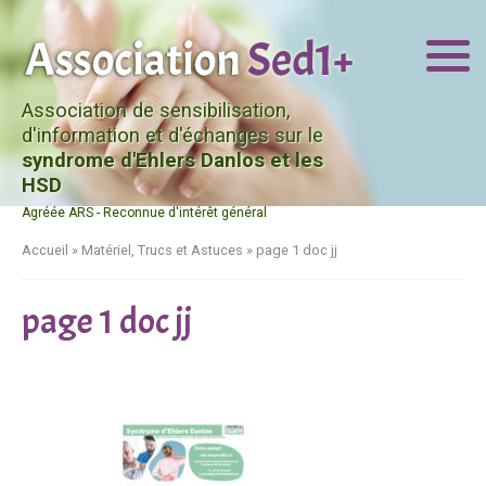
Association de sensibilisation,
d'information et d'échanges sur le
syndrome d'Ehlers Danlos et les
HSD
Agréée ARS - Reconnue d'intérêt général
Accueil
»
Matériel, Trucs et Astuces
»
page 1 doc jj
page 1 doc jj