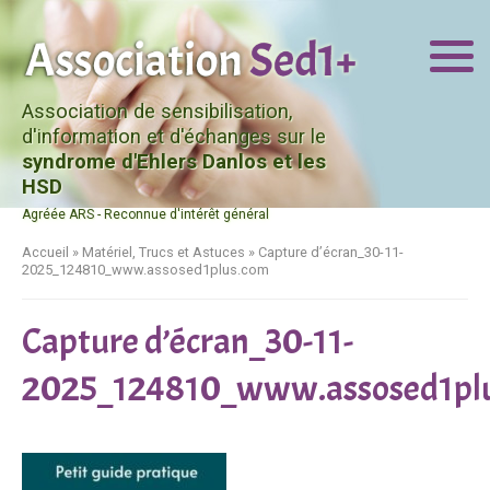
Association de sensibilisation,
d'information et d'échanges sur le
syndrome d'Ehlers Danlos et les
HSD
Agréée ARS - Reconnue d'intérêt général
Accueil
»
Matériel, Trucs et Astuces
»
Capture d’écran_30-11-
2025_124810_www.assosed1plus.com
Capture d’écran_30-11-
2025_124810_www.assosed1pl