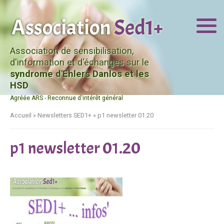
Association de sensibilisation,
d'information et d'échanges sur le
syndrome d'Ehlers Danlos et les
HSD
Agréée ARS - Reconnue d'intérêt général
Accueil
»
Newsletters SED1+
»
p1 newsletter 01.20
p1 newsletter 01.20