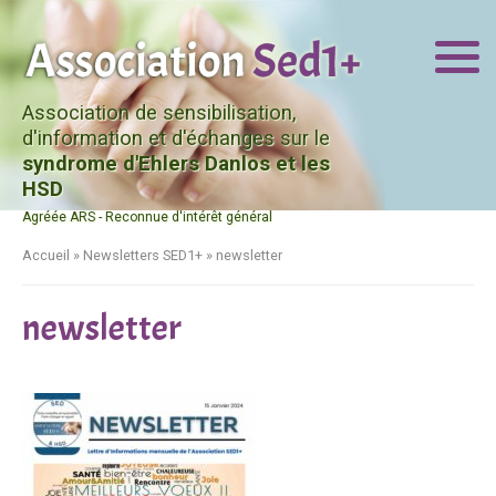
Association de sensibilisation,
d'information et d'échanges sur le
syndrome d'Ehlers Danlos et les
HSD
Agréée ARS - Reconnue d'intérêt général
Accueil
»
Newsletters SED1+
»
newsletter
newsletter