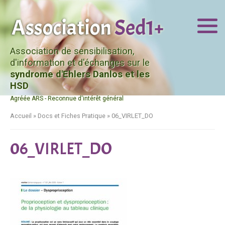
Association de sensibilisation,
d'information et d'échanges sur le
syndrome d'Ehlers Danlos et les
HSD
Agréée ARS - Reconnue d'intérêt général
Accueil
»
Docs et Fiches Pratique
»
06_VIRLET_DO
06_VIRLET_DO