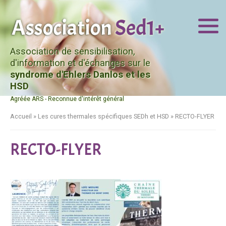
Association de sensibilisation,
d'information et d'échanges sur le
syndrome d'Ehlers Danlos et les
HSD
Agréée ARS - Reconnue d'intérêt général
Accueil
»
Les cures thermales spécifiques SEDh et HSD
»
RECTO-FLYER
RECTO-FLYER