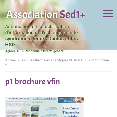
Association de sensibilisation,
d'information et d'échanges sur le
syndrome d'Ehlers Danlos et les
HSD
Agréée ARS - Reconnue d'intérêt général
Accueil
»
Les cures thermales spécifiques SEDh et HSD
»
p1 brochure
vfin
p1 brochure vfin