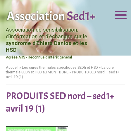
Association de sensibilisation,
d'information et d'échanges sur le
syndrome d'Ehlers Danlos et les
HSD
Agréée ARS - Reconnue d'intérêt général
Accueil
»
Les cures thermales spécifiques SEDh et HSD
»
La cure
thermale SEDh et HSD au MONT DORE
»
PRODUITS SED nord – sed1+
avril 19 (1)
PRODUITS SED nord – sed1+
avril 19 (1)