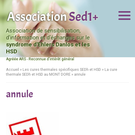
Association de sensibilisation,
d'information et d'échanges sur le
syndrome d'Ehlers Danlos et les
HSD
Agréée ARS - Reconnue d'intérêt général
Accueil
»
Les cures thermales spécifiques SEDh et HSD
»
La cure
thermale SEDh et HSD au MONT DORE
»
annule
annule