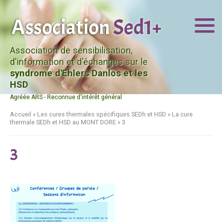
Association de sensibilisation,
d'information et d'échanges sur le
syndrome d'Ehlers Danlos et les
HSD
Agréée ARS - Reconnue d'intérêt général
Accueil
»
Les cures thermales spécifiques SEDh et HSD
»
La cure
thermale SEDh et HSD au MONT DORE
»
3
3