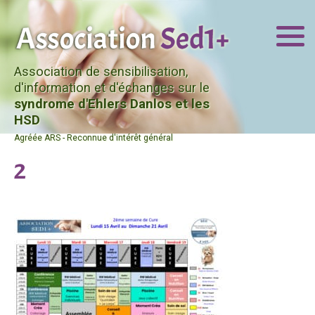
Association de sensibilisation,
d'information et d'échanges sur le
syndrome d'Ehlers Danlos et les
HSD
Agréée ARS - Reconnue d'intérêt général
2