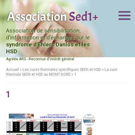
Association de sensibilisation,
d'information et d'échanges sur le
syndrome d'Ehlers Danlos et les
HSD
Agréée ARS - Reconnue d'intérêt général
Accueil
»
Les cures thermales spécifiques SEDh et HSD
»
La cure
thermale SEDh et HSD au MONT DORE
»
1
1