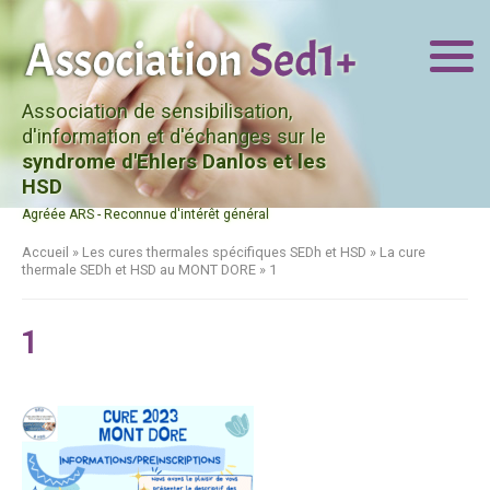
Association de sensibilisation,
d'information et d'échanges sur le
syndrome d'Ehlers Danlos et les
HSD
Agréée ARS - Reconnue d'intérêt général
Accueil
»
Les cures thermales spécifiques SEDh et HSD
»
La cure
thermale SEDh et HSD au MONT DORE
»
1
1