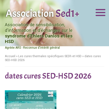
Association de sensibilisation,
d'information et d'échanges sur le
syndrome d'Ehlers Danlos et les
HSD
Agréée ARS - Reconnue d'intérêt général
Accueil
»
Les cures thermales spécifiques SEDh et HSD
»
dates cures
SED-HSD 2026
dates cures SED-HSD 2026