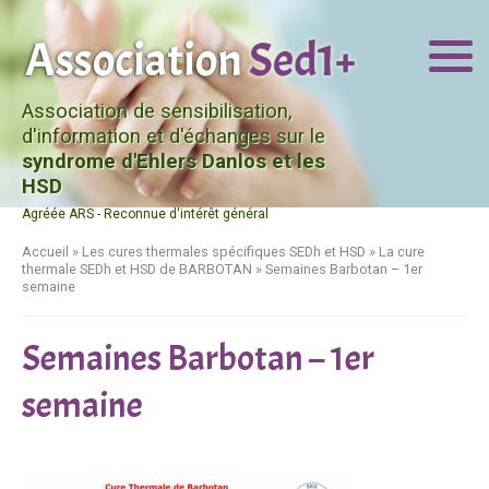
Association de sensibilisation,
d'information et d'échanges sur le
syndrome d'Ehlers Danlos et les
HSD
Agréée ARS - Reconnue d'intérêt général
Accueil
»
Les cures thermales spécifiques SEDh et HSD
»
La cure
thermale SEDh et HSD de BARBOTAN
»
Semaines Barbotan – 1er
semaine
Semaines Barbotan – 1er
semaine