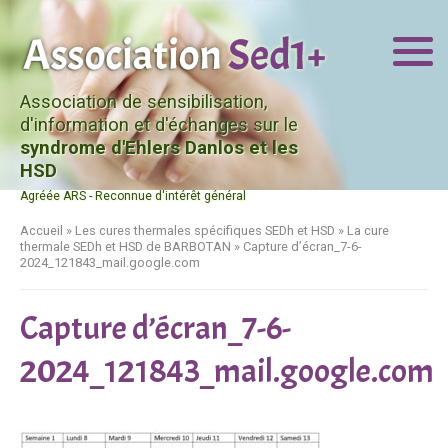
Association de sensibilisation,
d'information et d'échanges sur le
syndrome d'Ehlers Danlos et les
HSD
Agréée ARS - Reconnue d'intérêt général
Accueil
»
Les cures thermales spécifiques SEDh et HSD
»
La cure
thermale SEDh et HSD de BARBOTAN
»
Capture d’écran_7-6-
2024_121843_mail.google.com
Capture d’écran_7-6-
2024_121843_mail.google.com