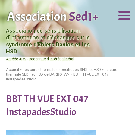
Association de sensibilisation,
d'information et d'échanges sur le
syndrome d'Ehlers Danlos et les
HSD
Agréée ARS - Reconnue d'intérêt général
Accueil
»
Les cures thermales spécifiques SEDh et HSD
»
La cure
thermale SEDh et HSD de BARBOTAN
»
BBT TH VUE EXT 047
InstapadesStudio
BBT TH VUE EXT 047
InstapadesStudio