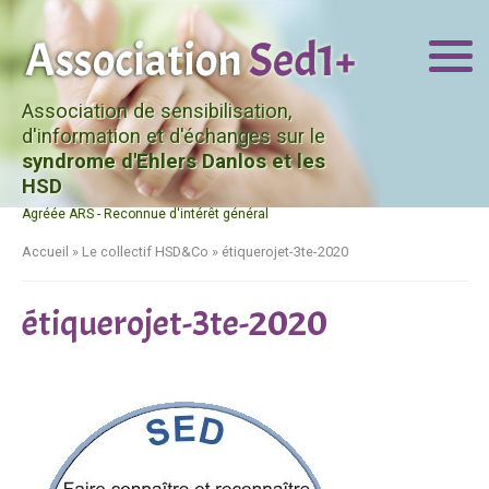
Association de sensibilisation,
d'information et d'échanges sur le
syndrome d'Ehlers Danlos et les
HSD
Agréée ARS - Reconnue d'intérêt général
Accueil
»
Le collectif HSD&Co
»
étiquerojet-3te-2020
étiquerojet-3te-2020