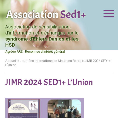
Association de sensibilisation,
d'information et d'échanges sur le
syndrome d'Ehlers Danlos et les
HSD
Agréée ARS - Reconnue d'intérêt général
Accueil
»
Journées Internationales Maladies Rares
»
JIMR 2024 SED1+
L’Union
JIMR 2024 SED1+ L’Union