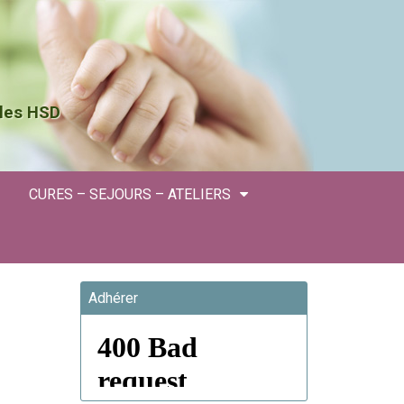
 les HSD
CURES – SEJOURS – ATELIERS
Adhérer