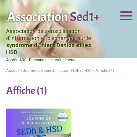
Association de sensibilisation,
d'information et d'échanges sur le
syndrome d'Ehlers Danlos et les
HSD
Agréée ARS - Reconnue d'intérêt général
Accueil
»
Journée de sensibilisation SEDh et HSD
»
Affiche (1)
Affiche (1)