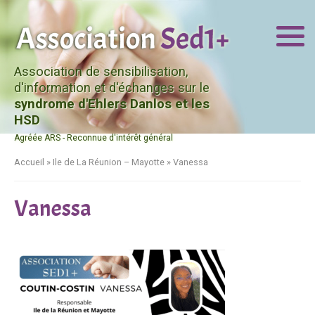
Association de sensibilisation,
d'information et d'échanges sur le
syndrome d'Ehlers Danlos et les
HSD
Agréée ARS - Reconnue d'intérêt général
Accueil
»
Ile de La Réunion – Mayotte
»
Vanessa
Vanessa