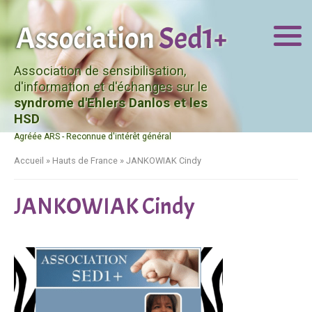
Association de sensibilisation,
d'information et d'échanges sur le
syndrome d'Ehlers Danlos et les
HSD
Agréée ARS - Reconnue d'intérêt général
Accueil
»
Hauts de France
»
JANKOWIAK Cindy
JANKOWIAK Cindy