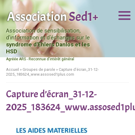
Association de sensibilisation,
d'information et d'échanges sur le
syndrome d'Ehlers Danlos et les
HSD
Agréée ARS - Reconnue d'intérêt général
Accueil
»
Groupes de parole
»
Capture d’écran_31-12-
2025_183624_www.assosed1plus.com
Capture d’écran_31-12-
2025_183624_www.assosed1pl