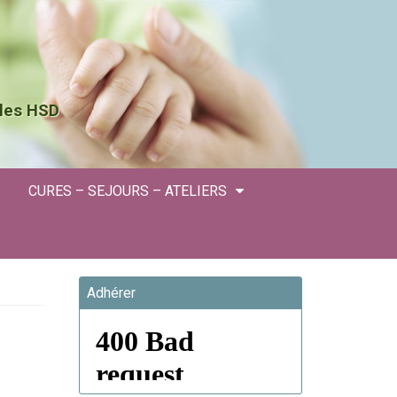
 les HSD
CURES – SEJOURS – ATELIERS
Adhérer