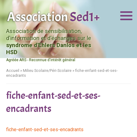
Association de sensibilisation,
d'information et d'échanges sur le
syndrome d'Ehlers Danlos et les
HSD
Agréée ARS - Reconnue d'intérêt général
Accueil
»
Milieu Scolaire/Péri-Scolaire
»
fiche-enfant-sed-et-ses-
encadrants
fiche-enfant-sed-et-ses-
encadrants
fiche-enfant-sed-et-ses-encadrants