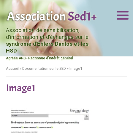
Association de sensibilisation,
d'information et d'échanges sur le
syndrome d'Ehlers Danlos et les
HSD
Agréée ARS - Reconnue d'intérêt général
Accueil
»
Documentation sur le SED
»
Image1
Image1